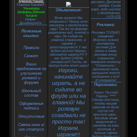
Администрации:
рассвет. Десятое
Главные КавайкИ :
ноября. Сухая
Улькиорра
жара, небо чистое
Объявления:
Шиффер
,
Shihouin
и безоблачное.
Yoruichi
{+21/+23}
Всем привет! Мы
Няфки :
открылись! Прошу всех
ДизайнерчеГи :
Реклама:
начинать и продолжать
игру! Так же на форуме
Полезные
разрешены яой, хентай и
Реклама ТОЛЬКО
ссылки:
юри. Не сидим на
взаимная!
главной страничке, а
Можно(и нужно)
играем и
рекламить
Правила
регистрируемся! У нас
гостем! Для
будет весело! Игроки,
этого в теме
начинайте играть!!!!! У
реклама внизу
Сюжет
нас будет ОЧЕНЬ
странички
интересно!!! Гости, не
нажмите кнопочку
Ваши
пропустите этот шанс!
"Ответить",
предложения по
Игроки,
заполните поля,
улучшению
напишите текст
начинайте
сообщения и всё!
ролевой и
И отправте!
форума
играть, а не
Персонажи:
сидите во
Школьный
Логин: Пустой
состав
флуде или на
Пароль: *****
Сделан для того,
главной! Мы
Оформление
чтобы нашим
игрокам не было
подписи
ролевую
скучно от
созадвали не
простой игры...
Oтсутствия
Заходим этим
просто так!
аккаунтом и
Смена ника и/
нападем на кого
Играем,
или статуса
захотим, а
дальше игроки
играем!!!
будут драться с