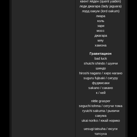
квент яйден (quent yaiden)
леди джагара (lady jaguara)
лорд оакум (lord oakum)
лиара
коль
зари
мосс
джагара
мяу
хамона
Гравитацион
bad luck
shuichi shindo / шуичи
шиндо
hiroshi nagano / хиро нагано
suguru fujisaki / сигуру
фуджисаки
sakano / сакано
к / кей
nittle grasper
seguchi tohma / сегучи тома
ryuichi sakuma / рьюичи
сакума
ukai noriko / юкай норико
uesugi tatsuha / юсуги
татсуха