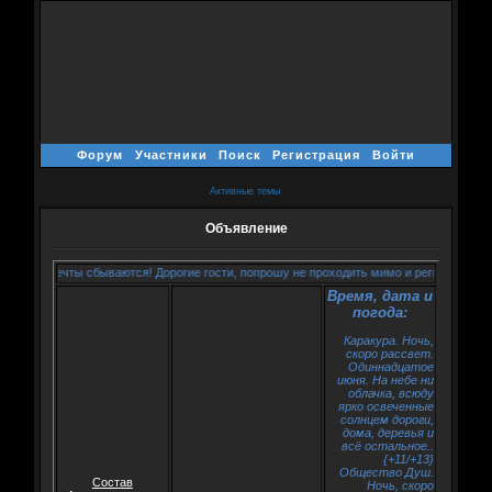
Форум
Участники
Поиск
Регистрация
Войти
Активные темы
Объявление
е мечты сбываются! Дорогие гости, попрошу не проходить мимо и регистрироваться!^^
Время, дата и
погода:
Каракура. Ночь,
скоро рассвет.
Одиннадцатое
июня. На небе ни
облачка, всюду
ярко освеченные
солнцем дороги,
дома, деревья и
всё остальное..
{+11/+13}
Общество Душ.
Состав
Ночь, скоро