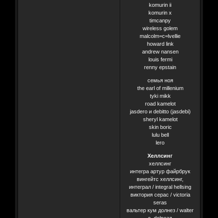
komurin ii
komurin x
timcanpy
wireless golem
malcolm=c=lvellie
howard link
andrew nansen
louis fermi
renny epstain
семья ноя
the earl of millenium
tyki mikk
road kamelot
jasdero и debitto (jasdebi)
sheryl kamelot
skin boric
lulu bell
lero
Хеллсинг
хеллсинг
интегра артур файрбрук
вингейтс хеллсинг,
интеграл / integral hellsing
виктория серас / viсtoria
seras
вальтер кум долнез / walter
c. dolneaz