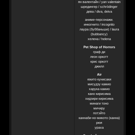
ян валентайн / yan valentain
шредингер / schrödinger
дева / diva, deiva
аниме-персонажи.
инкогнито / incognito
лаура (буббаньши) / laura
(bubbancy)
хелена / helena
Pet Shop of Horrors
граф ди
леон оркотт
крис оркотт
джилл
Air
юкито куниcаки
мисудзу камио
харука камио
кано кирисима
хидзири кирисима
минаги тоно
мичиру
потэйто
каннаби-но-микото (канна)
рюя
ураха