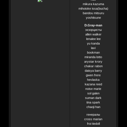
mikura kazuma
mihotoke issa(bucha)
bandou mitsuru
yoshitsune
D.Gray-man
экзорцисты
allen walker
lenalee lee
yu kanda
lavi
bookman
miranda lotto
arystar krory
chakar rabon
daisya barry
gwen frere
hevlaska
kazana reed
noise marie
sol galen
suman dark
tina spark
chaoji han
генералы
cross marian
froi tiedoll