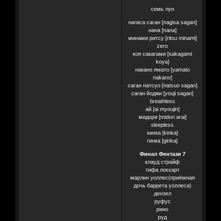
семь лун
нагиса саган [nagisa sagan]
нана [nana]
минами ритсу [ritsu minami]
zero
коя сакагами [sakagami
koya]
накано ямато [yamato
nakano]
саган натсуо [natsuo sagan]
саган йоджи [youji sagan]
breathless
ай [ai myoujin]
мидори [midori arai]
sleepless
кинка [kinka]
гинка [ginka]
Финал Фентази 7
клауд страйф
тифа локхарт
марлин уоллес(приёмная
дочь баррета уоллеса)
дензел
руфус
рино
руд