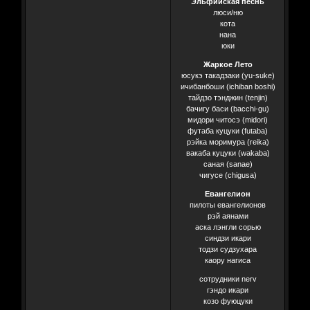
Эльфийская песнь
люси/ню
кота
нана
юки
Жаркое Лето
юсукэ такадзаки (yu-suke)
ичибанбоши (ichiban boshi)
тайдзо тэнджин (tenjin)
бачигу баси (bacchi-gu)
мидори читосэ (midori)
футаба куцуки (futaba)
рэйка моримура (reika)
вакаба куцуки (wakaba)
саная (sanae)
чигусе (chigusa)
Евангелион
пилоты евангелионов
рэй аянами
аска лэнгли сорью
синдзи икари
тодзи судзухара
каору нагиса
сотрудники nerv
гэндо икари
козо фуюцуки