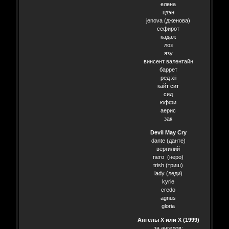
елена
цзэн
jenova (дженова)
сефирот
кадаж
лоз
язу
винсент валентайн
баррет
ред xii
кайт сит
сид
юффи
аерис
зак
Devil May Cry
dante (данте)
вергилий
nero (неро)
trish (триш)
lady (леди)
kyrie
credo
agnus
gloria
Ангелы Х или Х (1999)
за ангелов: