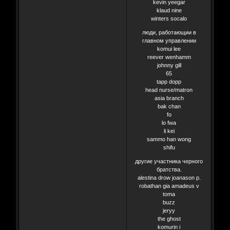
kevin yeegar
klaud nine
winters socalo
люди, работающии в
главном управлении
komui lee
reever wenhamm
johnny gill
65
tapp dopp
head nurse/matron
asia branch
bak chan
fo
lo fwa
li kei
sammo han wong
shifu
другие участника черного
братства.
alestina drow joanason p.
robathan gia amadeus v
toma
buzz
jeryy
the ghost
komurin i