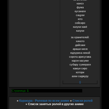
каноэ
фума
кусанаги
сацуки
юто
сейсиро
казуки какё
казуки
за хранителей:
хиното
дайсаки
араши кисю
юдзуриха некой
сорота арисугава
карэн касуми
субару сумераги
камуи сиро
котори
аоки сиджуру
0
Страница:
1
»
Каракура - Ролевая по всем аниме
»
Списки ролей
»
Список занятых ролей в других аниме