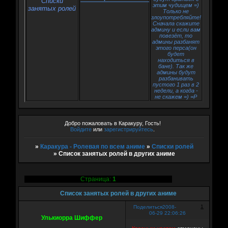
Списки
этим чудищем =)
занятых ролей
Только не
злоупотребляйте!
Сначала скажите
админу и если вам
повезёт, то
админы разбанят
этого перса(он
будет
находиться в
бане). Так же
админы будут
разбанивать
пустого 1 раз в 2
недели, а когда -
не скажем =) =P
Добро пожаловать в Каракуру, Гость!
Войдите
или
зарегистрируйтесь
.
»
Каракура - Ролевая по всем аниме
»
Списки ролей
»
Список занятых ролей в других аниме
Страница:
1
Список занятых ролей в других аниме
1
Поделиться
2008-
06-29 22:06:26
Улькиорра Шиффер