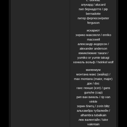
алукард / alucard
пип бернадотте / pip
bernadotte
питер фергюсон/peter
ferguson
искариот
энрико максвелл / enriko
macswell
александр андерсон /
alexander anderson
юмико\юмие такаги /
yumiko or yumie takagi
хенкель вольф / heinkel wolf
милениум
монтана макс (майор) /
max montana (maior, major)
док / doc
ганс гюнше (кэп) / gans
gunshe (cap)
рип ван винкль / rip van
vinkle
зорин блитц / zorin blitz
альхамбра тубалкейн /
alhambra tubalkain
люк валентайн / luke
valentain