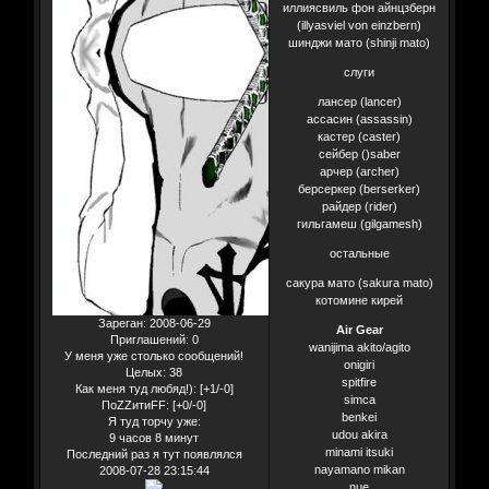
иллиясвиль фон айнцзберн
(illyasviel von einzbern)
шинджи мато (shinji mato)
слуги
лансер (lancer)
ассасин (assassin)
кастер (caster)
сейбер ()saber
арчер (archer)
берсеркер (berserker)
райдер (rider)
гильгамеш (gilgamesh)
остальные
сакура мато (sakura mato)
котомине кирей
Зареган
: 2008-06-29
Air Gear
Приглашений:
0
wanijima akito/agito
У меня уже столько сообщений!
оnigiri
Целых:
38
spitfire
Как меня туд любяд!):
[+1/-0]
simca
ПоZZитиFF:
[+0/-0]
benkei
Я туд торчу уже:
udou akira
9 часов 8 минут
minami itsuki
Последний раз я тут появлялся
nayamano mikan
2008-07-28 23:15:44
nue