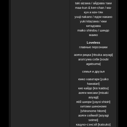
taki aizawa / айдзава таки
maa-kun & ken-chan / ма-
кун и кен-тян
yuuji nakano / юдзи накано
yuki kitazawa / юки
китадзава
maiko shindou / шиндо
маико
Loveless
главные персонажи
аояги рицка [ritsuka aoyagi]
агатсума соби [soubi
agatsuma]
семья и друзья
юико хаватари [yuiko
hawatari]
кио кайдо [kio kaidou]
аояги мисаки [misaki
aoyagi]
яёй шиори [yayoi shioiri]
хитоми шинономе
[shinonome hitomi]
аояги сеймей [aoyagi
seimei]
кацуко-сэнсэй [katsuko]