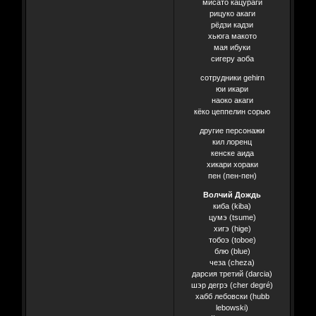
мисато кацураги
рицуко акаги
рёдзи кадзи
хьюга макото
мая ибуки
сигеру аоба
сотрудники gehirn
юи икари
наоко акаги
кёко цеппелин сорью
другие персонажи
кил лоренц
кенске аида
хикари хораки
пен (пен-пен)
Волчий Дождь
киба (kiba)
цумэ (tsume)
хигэ (hige)
тобоэ (toboe)
блю (blue)
чеза (cheza)
дарсия третий (darcia)
шэр дегрэ (cher degré)
хабб лебовски (hubb
lebowski)