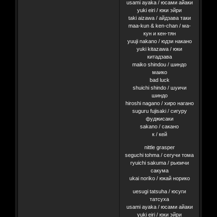
usami ayaka / юсами айаки
yuki eiri / юки эйри
taki aizawa / айдзава таки
maa-kun & ken-chan / ма-
кун и кен-тян
yuuji nakano / юдзи накано
yuki kitazawa / юки
китадзава
maiko shindou / шиндо
маико
bad luck
shuichi shindo / шуичи
шиндо
hiroshi nagano / хиро нагано
suguru fujisaki / сигуру
фуджисаки
sakano / сакано
к / кей
nittle grasper
seguchi tohma / сегучи тома
ryuichi sakuma / рьюичи
сакума
ukai noriko / юкай норико
uesugi tatsuha / юсуги
татсуха
usami ayaka / юсами айаки
yuki eiri / юки эйри