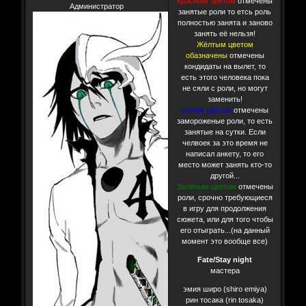
Красным цветом
отмечены
Администратор
занятые роли то етсь роль
полностью занята и заново
занять её нельзя!
Жёлтым цветом
обазначены
отмечены
кондидаты на вылет, то
есть этого человека пока
не сяли с роли, но могут
заменить!
Синим цветом
отмечены
замороженые роли, то есть
занятые на сутки. Если
челвоек за это время не
написал анкету, то его
место может занять кто-то
другой...
Зелёным цветом
отмечены
роли, срочно требующиеся
в игру для продолжения
сюжета, или для того чтобы
его отыграть...(на данный
момент это вообще все)
Fate/Stay night
мастера
эмия широ (shiro emiya)
рин тосака (rin tosaka)