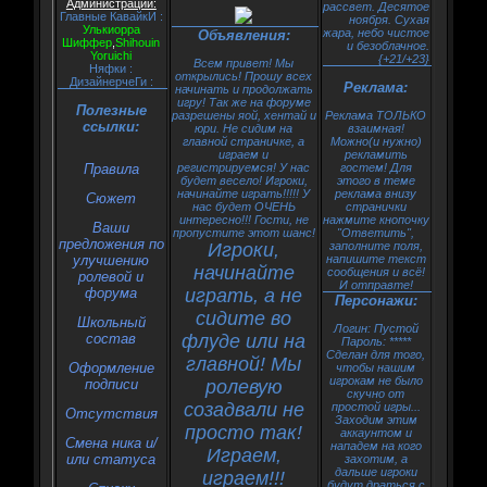
Администрации:
рассвет. Десятое
Главные КавайкИ :
ноября. Сухая
Улькиорра
жара, небо чистое
Объявления:
Шиффер
,
Shihouin
и безоблачное.
Yoruichi
{+21/+23}
Всем привет! Мы
Няфки :
открылись! Прошу всех
ДизайнерчеГи :
Реклама:
начинать и продолжать
игру! Так же на форуме
Полезные
разрешены яой, хентай и
Реклама ТОЛЬКО
ссылки:
юри. Не сидим на
взаимная!
главной страничке, а
Можно(и нужно)
играем и
рекламить
Правила
регистрируемся! У нас
гостем! Для
будет весело! Игроки,
этого в теме
начинайте играть!!!!! У
реклама внизу
Сюжет
нас будет ОЧЕНЬ
странички
интересно!!! Гости, не
нажмите кнопочку
Ваши
пропустите этот шанс!
"Ответить",
предложения по
Игроки,
заполните поля,
улучшению
напишите текст
начинайте
сообщения и всё!
ролевой и
И отправте!
форума
играть, а не
Персонажи:
сидите во
Школьный
Логин: Пустой
состав
флуде или на
Пароль: *****
Сделан для того,
главной! Мы
Оформление
чтобы нашим
игрокам не было
подписи
ролевую
скучно от
созадвали не
простой игры...
Oтсутствия
Заходим этим
просто так!
аккаунтом и
Смена ника и/
нападем на кого
Играем,
или статуса
захотим, а
дальше игроки
играем!!!
будут драться с