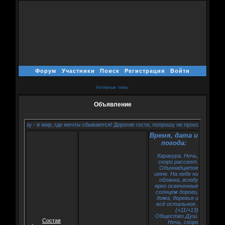
Форум
Участники
Поиск
Регистрация
Войти
Активные темы
Объявление
 Каракуру - в мир, где мечты сбываются! Дорогие гости, попрошу не проходить мимо 
Время, дата и
погода:
Каракура. Ночь,
скоро рассвет.
Одиннадцатое
июня. На небе ни
облачка, всюду
ярко освеченные
солнцем дороги,
дома, деревья и
всё остальное..
{+11/+13}
Общество Душ.
Состав
Ночь, скоро