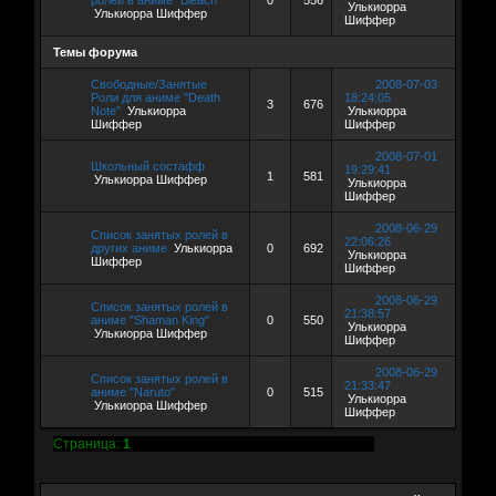
Улькиорра
Улькиорра Шиффер
Шиффер
Темы форума
Свободные/Занятые
2008-07-03
Роли для аниме "Death
18:24:05
3
676
Note"
Улькиорра
Улькиорра
Шиффер
Шиффер
2008-07-01
Школьный состафф
19:29:41
1
581
Улькиорра Шиффер
Улькиорра
Шиффер
2008-06-29
Список занятых ролей в
22:06:26
других аниме
Улькиорра
0
692
Улькиорра
Шиффер
Шиффер
2008-06-29
Список занятых ролей в
21:38:57
аниме "Shaman King"
0
550
Улькиорра
Улькиорра Шиффер
Шиффер
2008-06-29
Список занятых ролей в
21:33:47
аниме "Naruto"
0
515
Улькиорра
Улькиорра Шиффер
Шиффер
Страница:
1