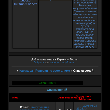
Списки
этим чудищем =)
занятых ролей
Только не
злоупотребляйте!
Сначала скажите
админу и если вам
повезёт, то
админы разбанят
этого перса(он
будет
находиться в
бане). Так же
админы будут
разбанивать
пустого 1 раз в 2
недели, а когда -
не скажем =) =P
Добро пожаловать в Каракуру, Гость!
Войдите
или
зарегистрируйтесь
.
»
Каракура - Ролевая по всем аниме
»
Списки ролей
Страница:
1
Списки ролей
Последнее
Тема
Ответов
Просмотров
сообщение
2008-06-29
Важно:
Список занятых
21:26:43
ролей в аниме "Bleach"
0
556