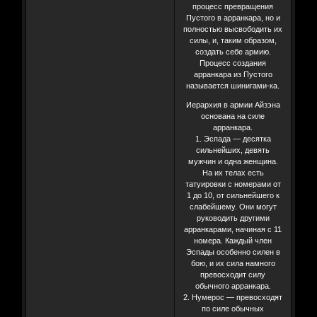
процесс превращения
Пустого в арранкара, но и
полностью высвободить их
силы, и, таким образом,
создать себе армию.
Процесс создания
арранкара из Пустого
называется шинигами-ка.
Иерархия в армии Айзэна
основана на силе
арранкара.
1. Эспада — десятка
сильнейших, девять
мужчин и одна женщина.
На их телах есть
татуировки с номерами от
1 до 10, от сильнейшего к
слабейшему. Они могут
руководить другими
арранкарами, начиная с 11
номера. Каждый член
Эспады особенно силен в
бою, и их сила намного
превосходит силу
обычного арранкара.
2. Нумерос — превосходят
по силе обычных