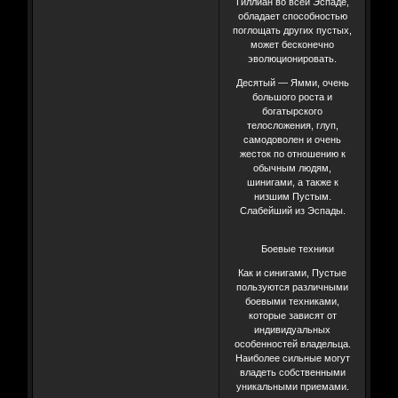
Гиллиан во всей Эспаде,
обладает способностью
поглощать других пустых,
может бесконечно
эволюционировать.
Десятый — Ямми, очень
большого роста и
богатырского
телосложения, глуп,
самодоволен и очень
жесток по отношению к
обычным людям,
шинигами, а также к
низшим Пустым.
Слабейший из Эспады.
Боевые техники
Как и синигами, Пустые
пользуются различными
боевыми техниками,
которые зависят от
индивидуальных
особенностей владельца.
Наиболее сильные могут
владеть собственными
уникальными приемами.