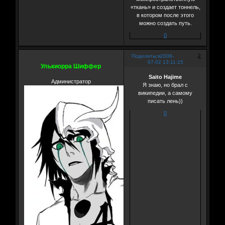
«ткань» и создает тоннель,
в котором после этого
можно создать путь.
0
2
Поделиться
2008-
07-02 13:11:15
Улькиорра Шиффер
Saito Hajime
Администратор
Я знаю, но брал с
википедии, а самому
писать лень))
0