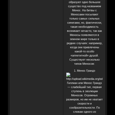
образуют одно большое
существо под названием
Менос. На битвы с
Меносами посылают
только самых сильных
синигами, но, фактически,
такая необходимость
возникает нечасто, так как
Меносы появляются в
земном мире только в
редких случаях: например,
когда они привлечены
какой-то особо
«аппетитной» душой.
Существует несколько
типов Меносов:
1. Менос Грандэ
Гиллиан или Менос Грандэ
— слабейший тип, первая
ступень в эволюции
Меносов. Огромных
размеров, но им не хватает
скорости и
сообразительности. По
словам одного из