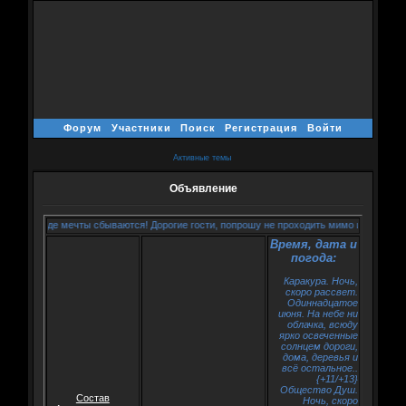
Форум
Участники
Поиск
Регистрация
Войти
Активные темы
Объявление
, где мечты сбываются! Дорогие гости, попрошу не проходить мимо и регистрироваться
Время, дата и
погода:
Каракура. Ночь,
скоро рассвет.
Одиннадцатое
июня. На небе ни
облачка, всюду
ярко освеченные
солнцем дороги,
дома, деревья и
всё остальное..
{+11/+13}
Общество Душ.
Состав
Ночь, скоро