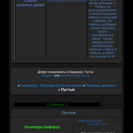
Списки
этим чудищем =)
занятых ролей
Только не
злоупотребляйте!
Сначала скажите
админу и если вам
повезёт, то
админы разбанят
этого перса(он
будет
находиться в
бане). Так же
админы будут
разбанивать
пустого 1 раз в 2
недели, а когда -
не скажем =) =P
Добро пожаловать в Каракуру, Гость!
Войдите
или
зарегистрируйтесь
.
»
Каракура - Ролевая по всем аниме
»
Помощь игрокам
»
Пустые
Страница:
1
Пустые
1
Поделиться
2008-
06-29 22:14:00
Улькиорра Шиффер