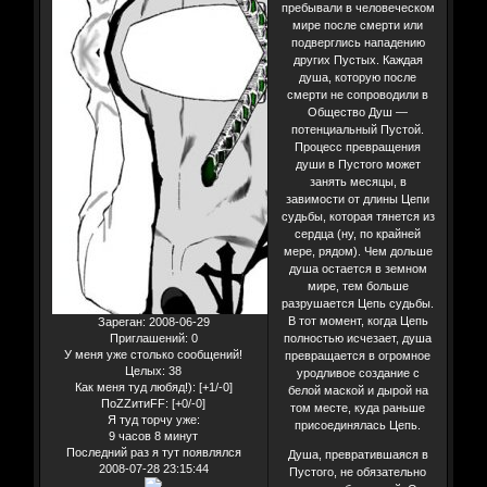
пребывали в человеческом
мире после смерти или
подверглись нападению
других Пустых. Каждая
душа, которую после
смерти не сопроводили в
Общество Душ —
потенциальный Пустой.
Процесс превращения
души в Пустого может
занять месяцы, в
завимости от длины Цепи
судьбы, которая тянется из
сердца (ну, по крайней
мере, рядом). Чем дольше
душа остается в земном
мире, тем больше
разрушается Цепь судьбы.
В тот момент, когда Цепь
Зареган
: 2008-06-29
полностью исчезает, душа
Приглашений:
0
У меня уже столько сообщений!
превращается в огромное
Целых:
38
уродливое создание с
Как меня туд любяд!):
[+1/-0]
белой маской и дырой на
ПоZZитиFF:
[+0/-0]
том месте, куда раньше
Я туд торчу уже:
присоединялась Цепь.
9 часов 8 минут
Последний раз я тут появлялся
Душа, превратившаяся в
2008-07-28 23:15:44
Пустого, не обязательно