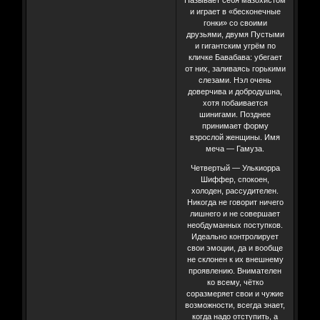
и играет в «бесконечные
гонки» со своими
друзьями, двумя Пустыми
и гигантским угрём по
кличке Бавабава: убегает
от них, заливаясь горькими
слезами. Нэл очень
доверчива и добродушна,
хотя побаивается
шинигами. Позднее
принимает форму
взрослой женщины. Имя
меча — Гамуза.
Четвертый — Улькиорра
Шиффер, спокоен,
холоден, рассудителен.
Никогда не говорит ничего
лишнего и не совершает
необдуманных поступков.
Идеально контролирует
свои эмоции, да и вообще
не склонен к их внешнему
проявлению. Внимателен
ко всему, чётко
соразмеряет свои и чужие
возможности, всегда знает,
когда надо отступить, а