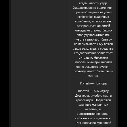
когда нанести удар.
Хладнокровен в сражениях,
при необходимости убьёт
любого без малейших
колебаний, но просто так
разбрасываться силой
никогда не станет. Какого-
либо удовольствия или
чувства азарта от битв он
не испытывает. Ему важен
лишь результат, а средства
его достижения зависят от
ситуации. Никакими
моральными принципами
он не руководствуется,
поэтому может быть очень
жесток.
Пятый — Ноитора
Шестой – Гриммджоу
Джаггерак, злобен, нагл и
кровожаден. Подвержен
влиянию маньячных
желаний, и,
соответственно, ведет
себя так как вздумается.
Разнообразие душевной