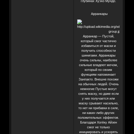
глубинах Хуэко Мундо.
Арранкары
Арранкар — Пустой,
который смог частично
избавиться от маски и
получить способности
шинигами. Арранкары
очень сильны, наиболее
сильные владеют мечом,
который по своим
функциям напоминает
Занпакто. Внешне похожи
на обычных людей. Очень
немногие Пустые могут
снять маску, но даже если
у них получается или
маску срывают насильно,
то нет ни прибавки в силе,
ни каких-либо других
положительных эффектов.
Благодаря Хогёку Айзен
смог не только
инициировать и ускорять