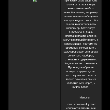
при жизни была злой. Она
могла остаться в мире
живых из-за какой-то
важной причины, например
невыполненного обещания
или просто для того, чтобы
за кем-то приглядывать
(например, брат Иноуэ
Орихимэ). Однако
призраки практически не
могут взаимодействовать с
миром живых, поэтому со
временем озлобляются,
разочаровываются в своих
целях или, наоборот,
становятся одержимыми.
Когда призрак становится
Пустым, он обречен
пожирать другие души,
поэтому многие заняты
только поисками самых
«аппетитных» жертв, и
ничем более.
Меносы
Если несколько Пустых
сливаются вместе, они