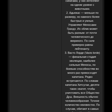
синигами, у них интеллект
на одном уровне с
животными.
2. Адьюкас — меньше по
размеру, но намного более
быстрые и умные.
Управляют Меносами
Грандэ. Их облик может
быть разным: от почти
человеческого до
звериного. По силе
примерно равны
лейтенанту.
3. Васто Лорде (Vasto lorde)
— финальная стадия
эволюции, наиболее
сильные Меносы, по
боевым способностям во
много раз превосходят
капитана. Редко
встречаются. По словам
капитана Хитсугаи, десяти
таких хватит, чтобы
уничтожить все Общество
Душ. Внешность обычно
человекообразная. Точное
количество неизвестно. По
слухам, обитают в самых