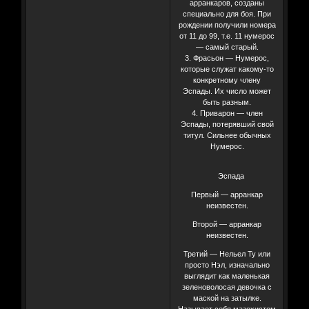
арранкаров, созданы
специально для боя. При
рождении получили номера
от 11 до 99, т.е. 11 нумерос
— самый старый.
3. Фрасьон — Нумерос,
которые служат какому-то
конкретному члену
Эспады. Их число может
быть разным.
4. Приварон — член
Эспады, потерявший свой
титул. Сильнее обычных
Нумерос.
Эспада
Первый — арранкар
неизвестен.
Второй — арранкар
неизвестен.
Третий — Нельел Ту или
просто Нэл, изначально
выглядит как маленькая
зеленоволосая девочка с
маской на затылке.
Называет себя мазохистом