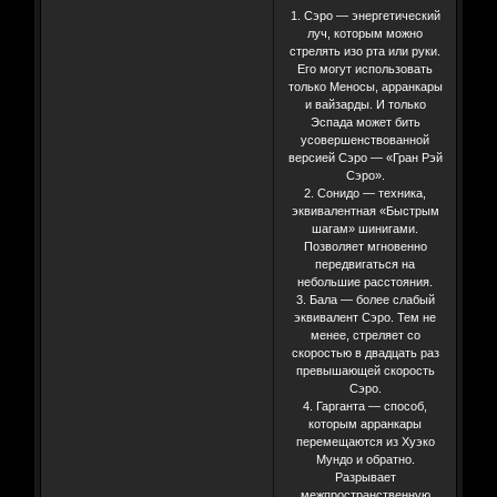
1. Сэро — энергетический
луч, которым можно
стрелять изо рта или руки.
Его могут использовать
только Меносы, арранкары
и вайзарды. И только
Эспада может бить
усовершенствованной
версией Сэро — «Гран Рэй
Сэро».
2. Сонидо — техника,
эквивалентная «Быстрым
шагам» шинигами.
Позволяет мгновенно
передвигаться на
небольшие расстояния.
3. Бала — более слабый
эквивалент Сэро. Тем не
менее, стреляет со
скоростью в двадцать раз
превышающей скорость
Сэро.
4. Гарганта — способ,
которым арранкары
перемещаются из Хуэко
Мундо и обратно.
Разрывает
межпространственную