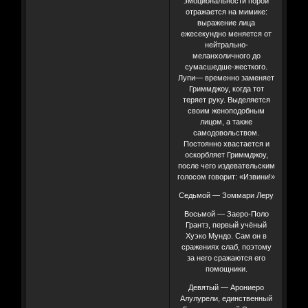
эмоциональности порой
отражается на мимике:
выражение лица
ежесекундно меняется от
нейтрально-
меланхоличного до
сумасшедше-жесткого.
Лупи— временно заменяет
Гриммджоу, когда тот
теряет руку. Выделяется
своим женоподобным
лицом, а также
самодовольством.
Постоянно хвастается и
оскорбляет Гриммджоу,
после чего издевательским
голосом говорит: «Извини!»
Седьмой — Зоммари Леру
Восьмой — Заеро-Поло
Грантз, первый учёный
Хуэко Мундо. Сам он в
сражениях слаб, поэтому
за него сражаются его
помощники.
Девятый — Арониеро
Алулурели, единственный