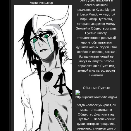
Эти существа живут в
Администратор
альтернативной
реальности Хуэко Мундо
(Hueco Mundo — «пустой
мир», «мир Пустых»),
которая находится между
Землей и Обществом душ.
Пустые иногда
отправляются в реальный
мир, чтобы питаться
душами живых людей. Они
особенно опасны, так как
большинство людей не
могут их видеть. Чтобы
справляться с Пустыми,
земной мир патрулируют
синигами.
Обычные Пустые
Когда человек умирает, он
может отправиться в
Общество Душ или в ад.
Пустые — человеческие
души, которые предались
отчаянию, слишком долго