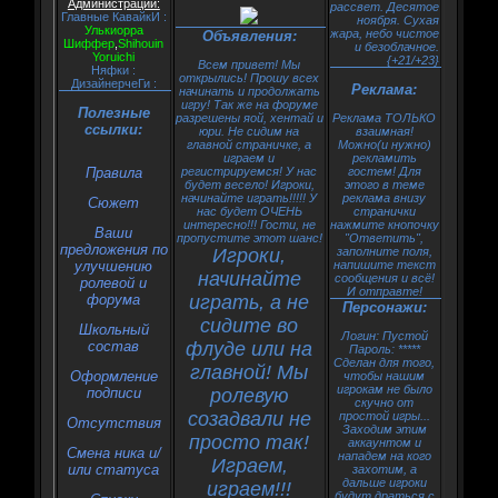
Администрации:
рассвет. Десятое
Главные КавайкИ :
ноября. Сухая
Улькиорра
жара, небо чистое
Объявления:
Шиффер
,
Shihouin
и безоблачное.
Yoruichi
{+21/+23}
Всем привет! Мы
Няфки :
открылись! Прошу всех
ДизайнерчеГи :
Реклама:
начинать и продолжать
игру! Так же на форуме
Полезные
разрешены яой, хентай и
Реклама ТОЛЬКО
ссылки:
юри. Не сидим на
взаимная!
главной страничке, а
Можно(и нужно)
играем и
рекламить
Правила
регистрируемся! У нас
гостем! Для
будет весело! Игроки,
этого в теме
начинайте играть!!!!! У
реклама внизу
Сюжет
нас будет ОЧЕНЬ
странички
интересно!!! Гости, не
нажмите кнопочку
Ваши
пропустите этот шанс!
"Ответить",
предложения по
Игроки,
заполните поля,
улучшению
напишите текст
начинайте
сообщения и всё!
ролевой и
И отправте!
форума
играть, а не
Персонажи:
сидите во
Школьный
Логин: Пустой
состав
флуде или на
Пароль: *****
Сделан для того,
главной! Мы
Оформление
чтобы нашим
игрокам не было
подписи
ролевую
скучно от
созадвали не
простой игры...
Oтсутствия
Заходим этим
просто так!
аккаунтом и
Смена ника и/
нападем на кого
Играем,
или статуса
захотим, а
дальше игроки
играем!!!
будут драться с