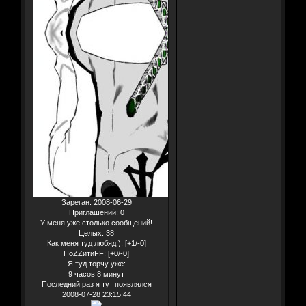
Зареган
: 2008-06-29
Приглашений:
0
У меня уже столько сообщений!
Целых:
38
Как меня туд любяд!):
[+1/-0]
ПоZZитиFF:
[+0/-0]
Я туд торчу уже:
9 часов 8 минут
Последний раз я тут появлялся
2008-07-28 23:15:44