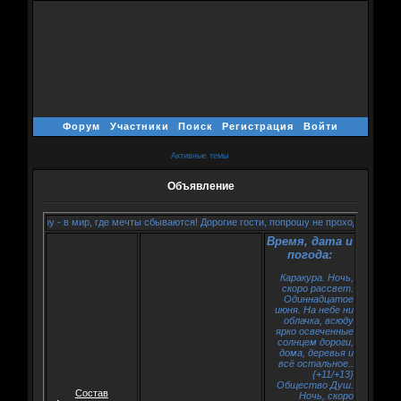
Форум
Участники
Поиск
Регистрация
Войти
Активные темы
Объявление
аракуру - в мир, где мечты сбываются! Дорогие гости, попрошу не проходить мимо и р
Время, дата и
погода:
Каракура. Ночь,
скоро рассвет.
Одиннадцатое
июня. На небе ни
облачка, всюду
ярко освеченные
солнцем дороги,
дома, деревья и
всё остальное..
{+11/+13}
Общество Душ.
Состав
Ночь, скоро