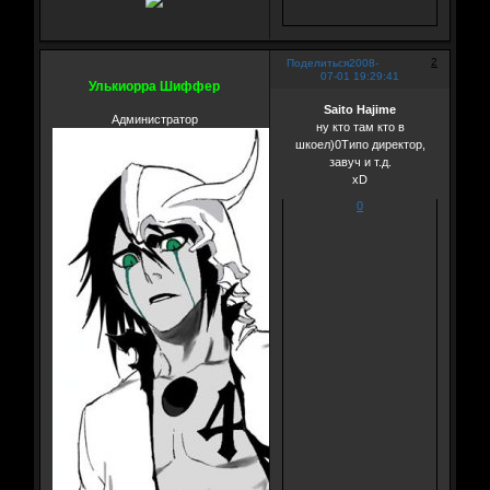
2
Поделиться
2008-
07-01 19:29:41
Улькиорра Шиффер
Saito Hajime
Администратор
ну кто там кто в
шкоел)0Типо директор,
завуч и т.д.
xD
0