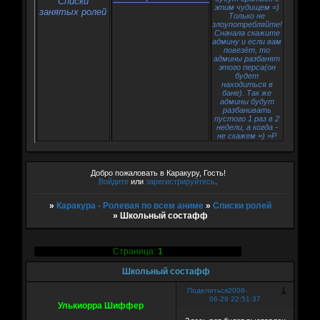
Списки
этим чудищем =)
занятых ролей
Только не
злоупотребляйте!
Сначала скажите
админу и если вам
повезёт, то
админы разбанят
этого перса(он
будет
находиться в
бане). Так же
админы будут
разбанивать
пустого 1 раз в 2
недели, а когда -
не скажем =) =P
Добро пожаловать в Каракуру, Гость!
Войдите
или
зарегистрируйтесь
.
»
Каракура - Ролевая по всем аниме
»
Списки ролей
»
Школьный состафф
Страница:
1
Школьный состафф
1
Поделиться
2008-
06-29 22:51:37
Улькиорра Шиффер