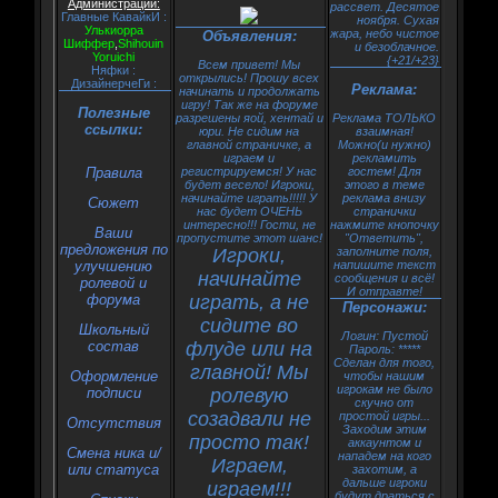
Администрации:
рассвет. Десятое
Главные КавайкИ :
ноября. Сухая
Улькиорра
жара, небо чистое
Объявления:
Шиффер
,
Shihouin
и безоблачное.
Yoruichi
{+21/+23}
Всем привет! Мы
Няфки :
открылись! Прошу всех
ДизайнерчеГи :
Реклама:
начинать и продолжать
игру! Так же на форуме
Полезные
разрешены яой, хентай и
Реклама ТОЛЬКО
ссылки:
юри. Не сидим на
взаимная!
главной страничке, а
Можно(и нужно)
играем и
рекламить
Правила
регистрируемся! У нас
гостем! Для
будет весело! Игроки,
этого в теме
начинайте играть!!!!! У
реклама внизу
Сюжет
нас будет ОЧЕНЬ
странички
интересно!!! Гости, не
нажмите кнопочку
Ваши
пропустите этот шанс!
"Ответить",
предложения по
Игроки,
заполните поля,
улучшению
напишите текст
начинайте
сообщения и всё!
ролевой и
И отправте!
форума
играть, а не
Персонажи:
сидите во
Школьный
Логин: Пустой
состав
флуде или на
Пароль: *****
Сделан для того,
главной! Мы
Оформление
чтобы нашим
игрокам не было
подписи
ролевую
скучно от
созадвали не
простой игры...
Oтсутствия
Заходим этим
просто так!
аккаунтом и
Смена ника и/
нападем на кого
Играем,
или статуса
захотим, а
дальше игроки
играем!!!
будут драться с