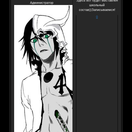
Здесь вот будет выставлен
Администратор
школьный
состав))Записываемся!
0