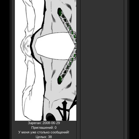
Зареган
: 2008-06-29
Приглашений:
0
У меня уже столько сообщений!
Целых:
38