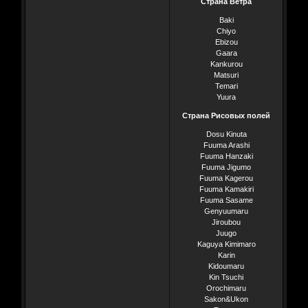
Страна Ветра
Baki
Chiyo
Ebizou
Gaara
Kankurou
Matsuri
Temari
Yuura
Страна Рисовых полей
Dosu Kinuta
Fuuma Arashi
Fuuma Hanzaki
Fuuma Jigumo
Fuuma Kagerou
Fuuma Kamakiri
Fuuma Sasame
Genyuumaru
Jiroubou
Juugo
Kaguya Kimimaro
Karin
Kidoumaru
Kin Tsuchi
Orochimaru
Sakon&Ukon