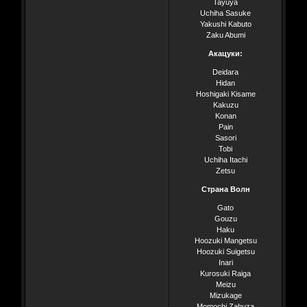
Tayuya
Uchiha Sasuke
Yakushi Kabuto
Zaku Abumi
Акацуки:
Deidara
Hidan
Hoshigaki Kisame
Kakuzu
Konan
Pain
Sasori
Tobi
Uchiha Itachi
Zetsu
Страна Волн
Gato
Gouzu
Haku
Hoozuki Mangetsu
Hoozuki Suigetsu
Inari
Kurosuki Raiga
Meizu
Mizukage
Momochi Zabuza