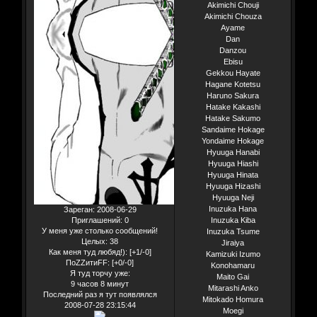
Akimichi Chouji
Akimichi Chouza
Ayame
Dan
Danzou
Ebisu
Gekkou Hayate
Hagane Kotetsu
Haruno Sakura
Hatake Kakashi
Hatake Sakumo
Sandaime Hokage
Yondaime Hokage
Hyuuga Hanabi
Hyuuga Hiashi
Hyuuga Hinata
Hyuuga Hizashi
Hyuuga Neji
Inuzuka Hana
Зареган
: 2008-06-29
Inuzuka Kiba
Приглашений:
0
У меня уже столько сообщений!
Inuzuka Tsume
Целых:
38
Jiraiya
Как меня туд любяд!):
[+1/-0]
Kamizuki Izumo
ПоZZитиFF:
[+0/-0]
Konohamaru
Я туд торчу уже:
Maito Gai
9 часов 8 минут
Mitarashi Anko
Последний раз я тут появлялся
Mitokado Homura
2008-07-28 23:15:44
Moegi