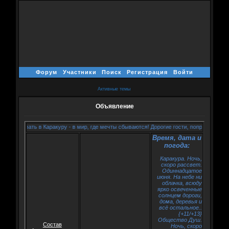
Форум
Участники
Поиск
Регистрация
Войти
Активные темы
Объявление
жаловать в Каракуру - в мир, где мечты сбываются! Дорогие гости, попрошу не прохо
Время, дата и
погода:
Каракура. Ночь,
скоро рассвет.
Одиннадцатое
июня. На небе ни
облачка, всюду
ярко освеченные
солнцем дороги,
дома, деревья и
всё остальное..
{+11/+13}
Общество Душ.
Состав
Ночь, скоро