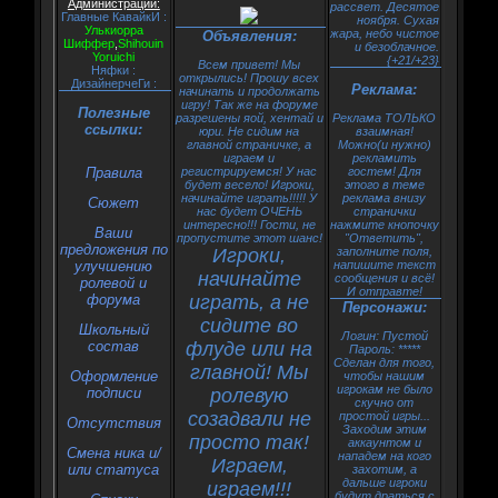
Администрации:
рассвет. Десятое
Главные КавайкИ :
ноября. Сухая
Улькиорра
жара, небо чистое
Объявления:
Шиффер
,
Shihouin
и безоблачное.
Yoruichi
{+21/+23}
Всем привет! Мы
Няфки :
открылись! Прошу всех
ДизайнерчеГи :
Реклама:
начинать и продолжать
игру! Так же на форуме
Полезные
разрешены яой, хентай и
Реклама ТОЛЬКО
ссылки:
юри. Не сидим на
взаимная!
главной страничке, а
Можно(и нужно)
играем и
рекламить
Правила
регистрируемся! У нас
гостем! Для
будет весело! Игроки,
этого в теме
начинайте играть!!!!! У
реклама внизу
Сюжет
нас будет ОЧЕНЬ
странички
интересно!!! Гости, не
нажмите кнопочку
Ваши
пропустите этот шанс!
"Ответить",
предложения по
Игроки,
заполните поля,
улучшению
напишите текст
начинайте
сообщения и всё!
ролевой и
И отправте!
форума
играть, а не
Персонажи:
сидите во
Школьный
Логин: Пустой
состав
флуде или на
Пароль: *****
Сделан для того,
главной! Мы
Оформление
чтобы нашим
игрокам не было
подписи
ролевую
скучно от
созадвали не
простой игры...
Oтсутствия
Заходим этим
просто так!
аккаунтом и
Смена ника и/
нападем на кого
Играем,
или статуса
захотим, а
дальше игроки
играем!!!
будут драться с