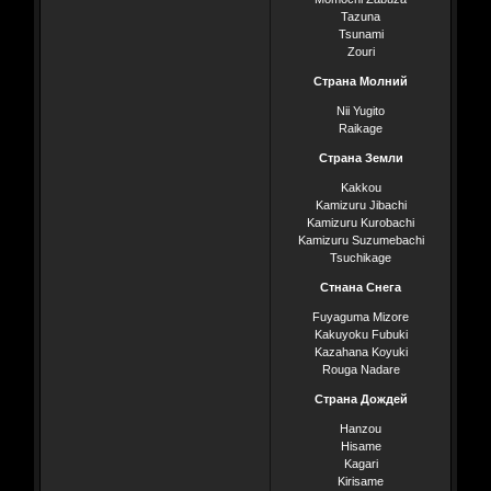
Tazuna
Tsunami
Zouri
Страна Молний
Nii Yugito
Raikage
Страна Земли
Kakkou
Kamizuru Jibachi
Kamizuru Kurobachi
Kamizuru Suzumebachi
Tsuchikage
Стнана Снега
Fuyaguma Mizore
Kakuyoku Fubuki
Kazahana Koyuki
Rouga Nadare
Страна Дождей
Hanzou
Hisame
Kagari
Kirisame