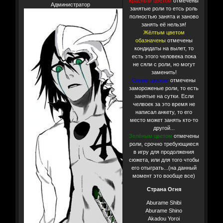
Красным цветом
отмечены
Администратор
занятые роли то етсь роль
полностью занята и заново
занять её нельзя!
Жёлтым цветом
обазначены
отмечены
кондидаты на вылет, то
есть этого человека пока
не сяли с роли, но могут
заменить!
Синим цветом
отмечены
замороженые роли, то есть
занятые на сутки. Если
челвоек за это время не
написал анкету, то его
место может занять кто-то
другой...
Зелёным цветом
отмечены
роли, срочно требующиеся
в игру для продолжения
сюжета, или для того чтобы
его отыграть...(на данный
момент это вообще все)
Страна Огня
Aburame Shibi
Aburame Shino
Akadou Yoroi