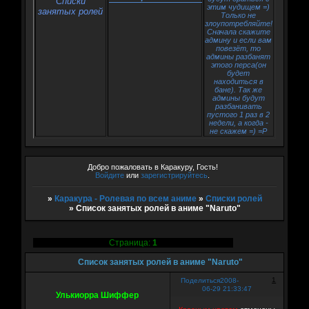
Списки
этим чудищем =)
занятых ролей
Только не
злоупотребляйте!
Сначала скажите
админу и если вам
повезёт, то
админы разбанят
этого перса(он
будет
находиться в
бане). Так же
админы будут
разбанивать
пустого 1 раз в 2
недели, а когда -
не скажем =) =P
Добро пожаловать в Каракуру, Гость!
Войдите
или
зарегистрируйтесь
.
»
Каракура - Ролевая по всем аниме
»
Списки ролей
»
Список занятых ролей в аниме "Naruto"
Страница:
1
Список занятых ролей в аниме "Naruto"
1
Поделиться
2008-
06-29 21:33:47
Улькиорра Шиффер