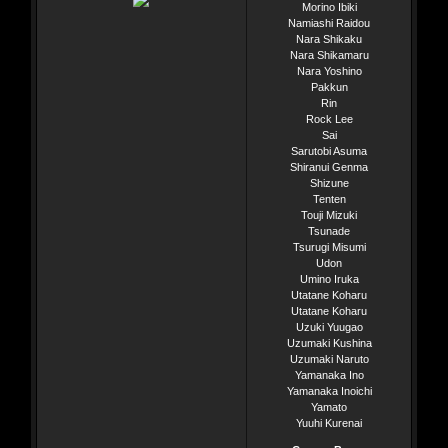
Morino Ibiki
Namiashi Raidou
Nara Shikaku
Nara Shikamaru
Nara Yoshino
Pakkun
Rin
Rock Lee
Sai
Sarutobi Asuma
Shiranui Genma
Shizune
Tenten
Touji Mizuki
Tsunade
Tsurugi Misumi
Udon
Umino Iruka
Utatane Koharu
Utatane Koharu
Uzuki Yuugao
Uzumaki Kushina
Uzumaki Naruto
Yamanaka Ino
Yamanaka Inoichi
Yamato
Yuuhi Kurenai