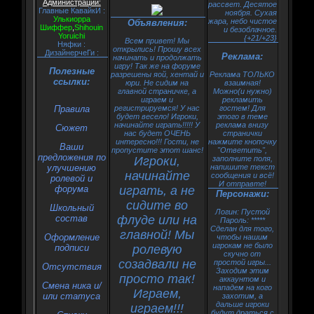
Администрации:
рассвет. Десятое
Главные КавайкИ :
ноября. Сухая
Улькиорра
жара, небо чистое
Объявления:
Шиффер
,
Shihouin
и безоблачное.
Yoruichi
{+21/+23}
Всем привет! Мы
Няфки :
открылись! Прошу всех
ДизайнерчеГи :
Реклама:
начинать и продолжать
игру! Так же на форуме
Полезные
разрешены яой, хентай и
Реклама ТОЛЬКО
ссылки:
юри. Не сидим на
взаимная!
главной страничке, а
Можно(и нужно)
играем и
рекламить
Правила
регистрируемся! У нас
гостем! Для
будет весело! Игроки,
этого в теме
начинайте играть!!!!! У
реклама внизу
Сюжет
нас будет ОЧЕНЬ
странички
интересно!!! Гости, не
нажмите кнопочку
Ваши
пропустите этот шанс!
"Ответить",
предложения по
Игроки,
заполните поля,
улучшению
напишите текст
начинайте
сообщения и всё!
ролевой и
И отправте!
форума
играть, а не
Персонажи:
сидите во
Школьный
Логин: Пустой
состав
флуде или на
Пароль: *****
Сделан для того,
главной! Мы
Оформление
чтобы нашим
игрокам не было
подписи
ролевую
скучно от
созадвали не
простой игры...
Oтсутствия
Заходим этим
просто так!
аккаунтом и
Смена ника и/
нападем на кого
Играем,
или статуса
захотим, а
дальше игроки
играем!!!
будут драться с