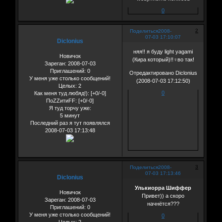
0
2
Поделиться
2008-
07-03 17:10:07
Diclonius
няя!! я буду light yagami
Новичок
(Кира который)!!♀во так!
Зареган
: 2008-07-03
Приглашений:
0
Отредактировано Diclonius
У меня уже столько сообщений!
(2008-07-03 17:12:50)
Целых:
2
0
Как меня туд любяд!):
[+0/-0]
ПоZZитиFF:
[+0/-0]
Я туд торчу уже:
5 минут
Последний раз я тут появлялся
2008-07-03 17:13:48
3
Поделиться
2008-
07-03 17:13:46
Diclonius
Улькиорра Шиффер
Новичок
Привет)) а скоро
Зареган
: 2008-07-03
начнётся???
Приглашений:
0
У меня уже столько сообщений!
0
Целых:
2