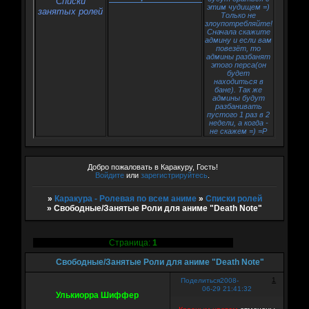
Списки
этим чудищем =)
занятых ролей
Только не
злоупотребляйте!
Сначала скажите
админу и если вам
повезёт, то
админы разбанят
этого перса(он
будет
находиться в
бане). Так же
админы будут
разбанивать
пустого 1 раз в 2
недели, а когда -
не скажем =) =P
Добро пожаловать в Каракуру, Гость!
Войдите
или
зарегистрируйтесь
.
»
Каракура - Ролевая по всем аниме
»
Списки ролей
»
Свободные/Занятые Роли для аниме "Death Note"
Страница:
1
Свободные/Занятые Роли для аниме "Death Note"
1
Поделиться
2008-
06-29 21:41:32
Улькиорра Шиффер