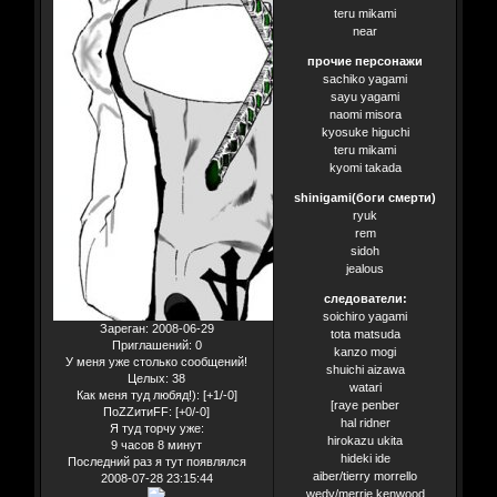
teru mikami
near
прочие персонажи
sachiko yagami
sayu yagami
naomi misora
kyosuke higuchi
teru mikami
kyomi takada
shinigami(боги смерти)
ryuk
rem
sidoh
jealous
следователи:
soichiro yagami
Зареган
: 2008-06-29
tota matsuda
Приглашений:
0
kanzo mogi
У меня уже столько сообщений!
shuichi aizawa
Целых:
38
watari
Как меня туд любяд!):
[+1/-0]
[raye penber
ПоZZитиFF:
[+0/-0]
hal ridner
Я туд торчу уже:
hirokazu ukita
9 часов 8 минут
hideki ide
Последний раз я тут появлялся
aiber/tierry morrello
2008-07-28 23:15:44
wedy/merrie kenwood