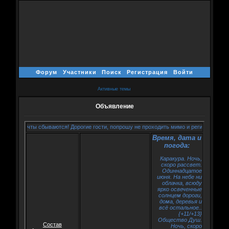
Форум
Участники
Поиск
Регистрация
Войти
Активные темы
Объявление
 где мечты сбываются! Дорогие гости, попрошу не проходить мимо и регистрироваться!
Время, дата и
погода:
Каракура. Ночь,
скоро рассвет.
Одиннадцатое
июня. На небе ни
облачка, всюду
ярко освеченные
солнцем дороги,
дома, деревья и
всё остальное..
{+11/+13}
Общество Душ.
Состав
Ночь, скоро