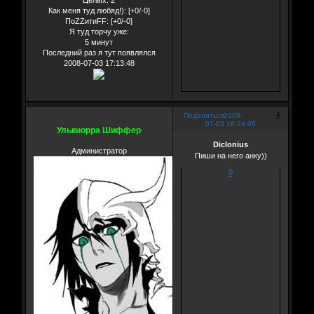
Как меня туд любяд!):
[+0/-0]
ПоZZитиFF:
[+0/-0]
Я туд торчу уже:
5 минут
Последний раз я тут появлялся
2008-07-03 17:13:48
4
Поделиться
2008-
07-03 18:24:05
Улькиорра Шиффер
Diclonius
Администратор
Пиши на него анку))
0