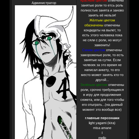
Красным цветом
отмечены
Администратор
занятые роли то етсь роль
полностью занята и заново
занять её нельзя!
Жёлтым цветом
обазначены
отмечены
кондидаты на вылет, то
есть этого человека пока
не сяли с роли, но могут
заменить!
Синим цветом
отмечены
замороженые роли, то есть
занятые на сутки. Если
челвоек за это время не
написал анкету, то его
место может занять кто-то
другой...
Зелёным цветом
отмечены
роли, срочно требующиеся
в игру для продолжения
сюжета, или для того чтобы
его отыграть...(на данный
момент это вообще все)
главные персонажи
light yagami (kira)
misa amane
l
mello